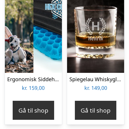
Ergonomisk Siddehynde i Gel
Spiegelau Whiskyglas med Gravering – Egen Tekst
kr.
159,00
kr.
149,00
Gå til shop
Gå til shop