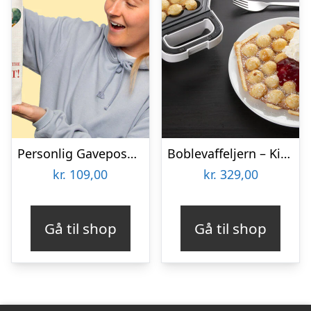
Personlig Gavepose til vin med Fotohjerte & Tekst
Boblevaffeljern – KitchPro
kr.
109,00
kr.
329,00
Gå til shop
Gå til shop