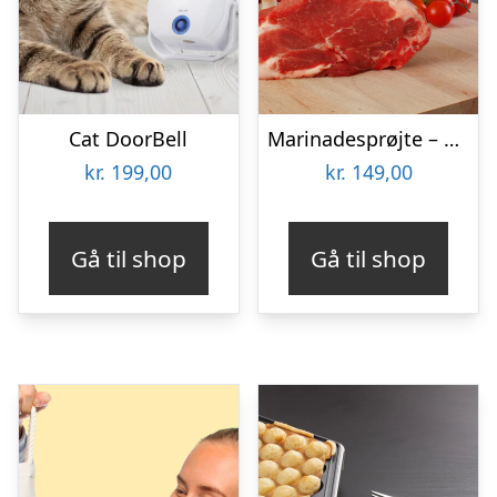
Cat DoorBell
Marinadesprøjte – KitchPro
kr.
199,00
kr.
149,00
Gå til shop
Gå til shop