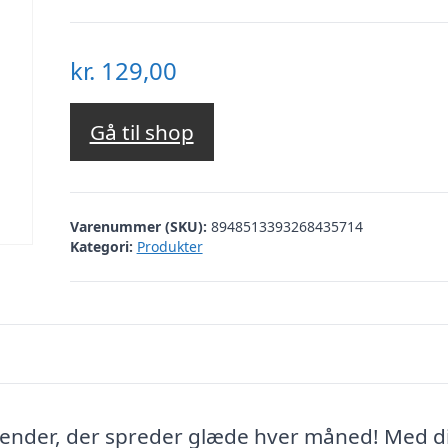
kr.
129,00
Gå til shop
Varenummer (SKU):
8948513393268435714
Kategori:
Produkter
kalender, der spreder glæde hver måned! Med d