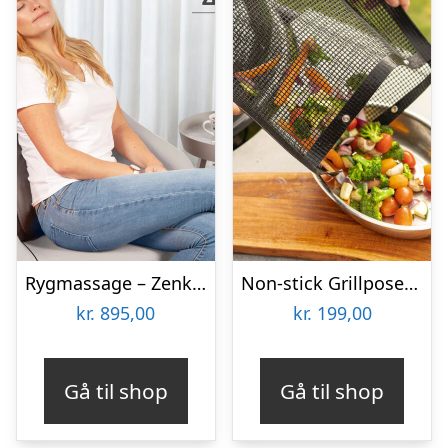
Rygmassage – Zenkuru
Non-stick Grillposer 2-pak – KitchPro
kr.
895,00
kr.
199,00
Gå til shop
Gå til shop