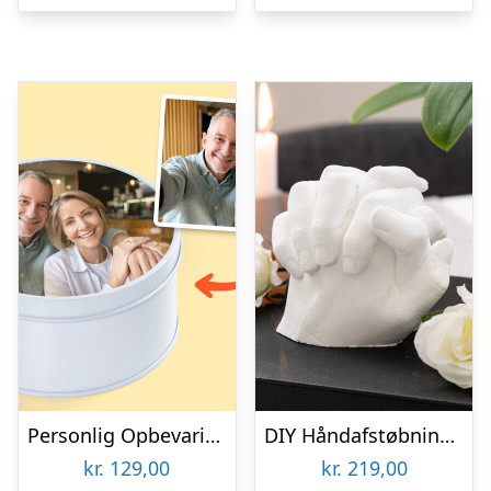
Personlig Opbevaringsboks i Metal med Billede – Rund
DIY Håndafstøbningskit – Spralla
kr.
129,00
kr.
219,00