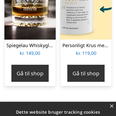
Spiegelau Whiskyglas med Gravering – Egen Tekst
Personligt Krus med Positiv Bedømmelse
kr.
149,00
kr.
119,00
Gå til shop
Gå til shop
×
Varekategorier
Dette website bruger tracking cookies