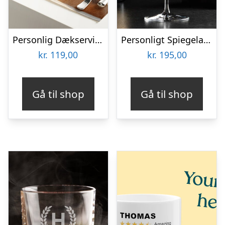
Personlig Dækserviet med Billede
Personligt Spiegelau Rødvinsglas med Gravering – Bogstav, Navn & Dato
kr.
119,00
kr.
195,00
Gå til shop
Gå til shop