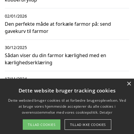
02/01/2026
Den perfekte måde at forkæle farmor på: send
gavekurv til farmor
30/12/2025
Sådan viser du din farmor kærlighed med en
kærlighedserklæring
17/11/2024
×
Overrask farmor med unikke gavekurve og
Dette website bruger tracking cookies
adventsgaver fra smagfulddanmark.dk
Dette websted bruger cookies til at forbedre brugeroplevelsen. Ved
at bruge vores hjemmeside accepterer du alle cookies i
overensstemmelse med vores cookiepolitik.
Detaljer
Copyright 2026 - Pilanto Aps
TILLAD COOKIES
TILLAD IKKE COOKIES
Forside
Om / kontakt
Blog
Betingelser